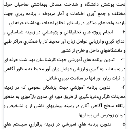
تحت پوشش دانشگاه و شناخت مسائل بهداشتي صاحبان حرف
مختلف و جمع آوري اطلاعات و آمار مربوطه ، برنامه ريزي جهت
بازديد واحدهاي مذكور در راستاي تحقق اهداف بهداشت حرفه اي
2- انجام پروژه هاي تحقيقاتي و پژوهشي در زمينه شناسايي و
اندازه گيري و ارزيابي عوامل زيان آور محيط كار با همكاري مراكز طبي
و دانشگاههاي داخل و خارج از كشور
3- تدوين برنامه هاي آموزشي جهت كارشناسان بهداشت حرفه اي
در زمينه اندازه گيري و ارزيابي عوامل زيان آور محيط به منظور آگاهي
از اثرات زيان آور آنها بر سلامت نيروي شاغل
4- تدوين برنامه آموزشي جهت پزشكان عمومي كه در زمينه
معاينات كارگري،غربالگيري از طريق دوره اي مدون بازآموزي به منظور
ارتقاء سطح آگاهي آنان در زمينه بيماريهاي ناشي از و تشخيص و
درمان زودرس اين بيماريها
5- تدوين برنامه هاي آموزشي در زمينه برقراري سيستم هاي