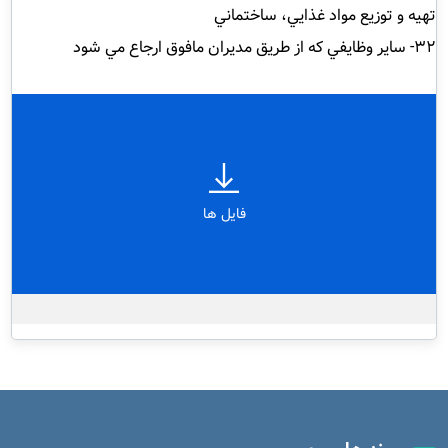
تهيه و توزيع مواد غذايي، ساختماني
32- ساير وظايفي كه از طريق مديران مافوق ارجاع مي شود
فایل ها