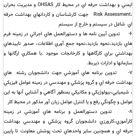
ايمني و بهداشت حرفه اي در محيط كار
OHSAS
و مديريت بحران
،
Risk Assessment
جهت كارشناسان و كاردانهاي بهداشت حرفه
اي شاغل در سيستم و خارج از سيستم
6- تدوين آيين نامه ها و دستورالعمل هاي اجرائي در زمينه فرم
هاي بازديد،نحوه بازديد،نحوه جمع آوري اطلاعات، صدور تاييدهاي
بهداشتي براي كارگاهها و كارخانجات موجود .با همكاري ارگانها و
سازمانها و ادارات ذيربط.
7- تدوين برنامه هاي آموزشي جهت دانشجويان رشته هاي
بهداشت حرفه اي و گروه پزشكي و مهندسي در زمينه عوامل فيزيكي
، شيميايي،بيولوژيكي و مكانيكي بمنظور آگاهي و آشنايي آنها به اين
عوامل و چگونگي رفع و يا كنترل عوامل زيان آور مذكور در محيط كار
8- تدوين دستورالعمل و برنامه هاي آموزشي در زمينه
كارآموزي،كارورزي دانشجويان گروه پزشكي و مهندسي بهداشت
حرفه اي و همچنين ساير واحدهاي تحت پوشش معاونت تا پايين