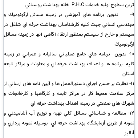
ترين سطوح اوليه خدمات
P.H.C
خانه بهداشت روستائي
9- تدوين برنامه هاي آموزشي در زمينه مسائل ارگونوميك و
مهندسي انساني جهت كليه كارشناسان بهداشت حرفه اي شاغل در
سيستم و خارج از سيستم بمنظور ارتقاء آگاهي آنها در زمينه مسائل
ارگونوميك
10- تدوين برنامه هاي جامع عملياتي ساليانه و عمراني در زمينه
كليه برنامه ها و اهداف بهداشت حرفه اي و معاونت و مراكز تابعه
استان
11- نظارت بر حسن اجراي دستورالعمل ها و آيين نامه هاي ارسالي از
مركز سلامت محيط كار در مراكز تابعه و كارگاهها و كارخانجات و
شهرك هاي صنعتي در زمينه اهداف بهداشت حرفه اي
12- مطالعه و شناسائي مسائل كلي تهيه و توزيع آب آشاميدني و
نمونه از طريق آزمايشگاه بهداشت حرفه اي بوسيله نمونه برداري و
آناليز