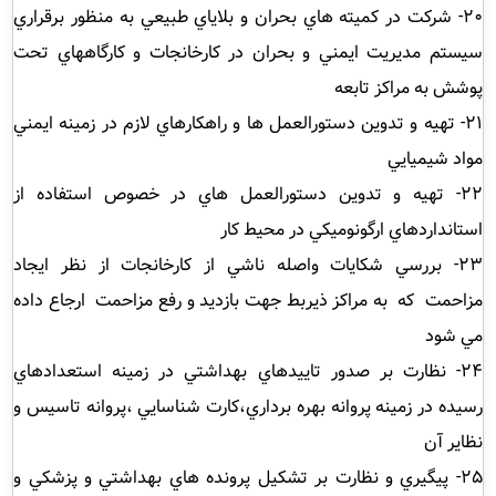
20- شركت در كميته هاي بحران و بلاياي طبيعي به منظور برقراري
سيستم مديريت ايمني و بحران در كارخانجات و كارگاههاي تحت
پوشش به مراكز تابعه
21- تهيه و تدوين دستورالعمل ها و راهكارهاي لازم در زمينه ايمني
مواد شيميايي
22- تهيه و تدوين دستورالعمل هاي در خصوص استفاده از
استانداردهاي ارگونوميكي در محيط كار
23- بررسي شكايات واصله ناشي از كارخانجات از نظر ايجاد
مزاحمت كه به مراكز ذيربط جهت بازديد و رفع مزاحمت ارجاع داده
مي شود
24- نظارت بر صدور تاييدهاي بهداشتي در زمينه استعدادهاي
رسيده در زمينه پروانه بهره برداري،كارت شناسايي ،پروانه تاسيس و
نظاير آن
25- پيگيري و نظارت بر تشكيل پرونده هاي بهداشتي و پزشكي و