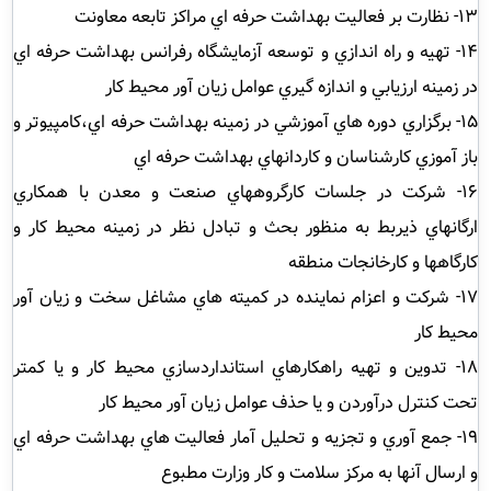
13- نظارت بر فعاليت بهداشت حرفه اي مراكز تابعه معاونت
14- تهيه و راه اندازي و توسعه آزمايشگاه رفرانس بهداشت حرفه اي
در زمينه ارزيابي و اندازه گيري عوامل زيان آور محيط كار
15- برگزاري دوره هاي آموزشي در زمينه بهداشت حرفه اي،كامپيوتر و
باز آموزي كارشناسان و كاردانهاي بهداشت حرفه اي
16- شركت در جلسات كارگروههاي صنعت و معدن با همكاري
ارگانهاي ذيربط به منظور بحث و تبادل نظر در زمينه محيط كار و
كارگاهها و كارخانجات منطقه
17- شركت و اعزام نماينده در كميته هاي مشاغل سخت و زيان آور
محيط كار
18- تدوين و تهيه راهكارهاي استانداردسازي محيط كار و يا كمتر
تحت كنترل درآوردن و يا حذف عوامل زيان آور محيط كار
19- جمع آوري و تجزيه و تحليل آمار فعاليت هاي بهداشت حرفه اي
و ارسال آنها به مركز سلامت و كار وزارت مطبوع