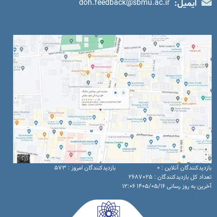
ایمیل:
doh.feedback@sbmu.ac.ir
بازدیدکنندگان آنلاین : 0
بازدیدکنندگان امروز : 573
تعداد کل بازدیدکنندگان : 2687025
آخرین به روز رسانی 1405/05/16 12:06