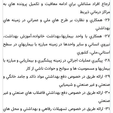
ارجاع افراد مشاغلي براي ادامه معافيت و تكميل پرونده هاي به
مراكز درماني ذيربط
26- همكاري و نظارت بر طرح هاي ملي و عمراني در زمينه هاي
بهداشتي
27- همكاري با واحد بيماريها،بهداشت خانواده،آموزش بهداشت،
نيروي انساني و ساير واحدها در زمينه مبارزه با بيماريهاي در سطح
استاني،ملي، كشوري
28- پيگيري عمليات اجرائي در زمينه پيشگيري و بيماريابي و مبارزه با
بيماريها و مسموميت ها و سوانح و حوادث ناشي از كار
29- ارائه طريق در خصوص دفع بهداشتي مواد ذائد و جامد خانگي و
صنعتي و غير صنعتي و شيميايي
30- ارائه طريق در خصوص دفع بهداشتي فاضلاب هاي صنعتي و غير
صنعتي
31- ارائه طريق در خصوص تسهيلات رفاهي و بهداشتي و محل هاي